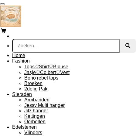
Ga
direct
naar
de
hoofdinhoud
Home
Fashion
Tops♡Shirt♡Blouse
Jasje♡Colbert♡Vest
Boho rebel tops
Broeken
2delig Pak
Sieraden
Armbanden
Jessy Multi hanger
Jilz hanger
Kettingen
Oorbellen
Edelstenen
Vlinders