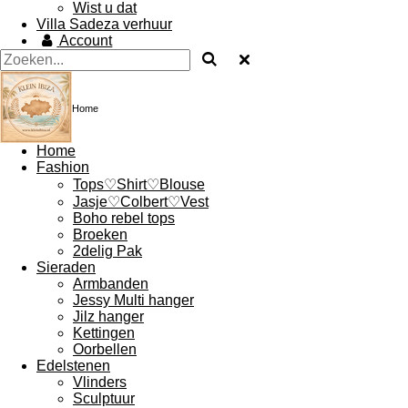
Wist u dat
Villa Sadeza verhuur
Account
Home
Home
Fashion
Tops♡Shirt♡Blouse
Jasje♡Colbert♡Vest
Boho rebel tops
Broeken
2delig Pak
Sieraden
Armbanden
Jessy Multi hanger
Jilz hanger
Kettingen
Oorbellen
Edelstenen
Vlinders
Sculptuur