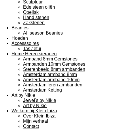
Sculptuur
Edelsteen oliën
Obelisk
Hand stenen
Zakstenen
Beanies
All season Beanies
Hoeden
Accesssoires
Tas / etui
Home Heren sieraden
Armband 8mm Gemstones
Armbanden 10mm Gemstones
Sterrenbeeld 8mm armbanden
Amsterdam armband 8mm
Amsterdam armband 10mm
Amsterdam leren armbanden
Amsterdam Ketting
Art by Nikie
Jewel's by Nikie
Art by Nikie
Welkom bij Klein Ibiza
Over Klein Ibiza
Mijn verhaal
Contact