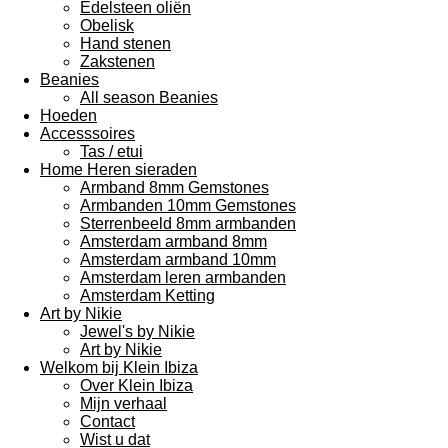
Edelsteen oliën
Obelisk
Hand stenen
Zakstenen
Beanies
All season Beanies
Hoeden
Accesssoires
Tas / etui
Home Heren sieraden
Armband 8mm Gemstones
Armbanden 10mm Gemstones
Sterrenbeeld 8mm armbanden
Amsterdam armband 8mm
Amsterdam armband 10mm
Amsterdam leren armbanden
Amsterdam Ketting
Art by Nikie
Jewel's by Nikie
Art by Nikie
Welkom bij Klein Ibiza
Over Klein Ibiza
Mijn verhaal
Contact
Wist u dat