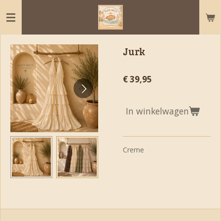
Ga
direct
naar
de
Jurk
hoofdinhoud
€ 39,95
In winkelwagen
Creme