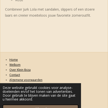
Combineer Jurk Lola met sandalen, slippers of een stoere
laars en creëer moeiteloos jouw favoriete zomeroutfit.
Home
Welkom
Over Klein Ibiza
Contact
Algemene voorwaarden
Retourneren, ruilen, garanties en klachten
Deze website gebruikt cookies voor analyse-
Privacybeleid
doeleinden en/of het tonen van advertenties.
Levertijd & Verzendkosten
Door gebruik te blijven maken van de site gaat
u hiermee akkoord.
© 2022 kleinibiza.nl