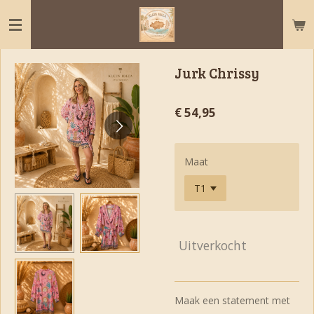
Ga
direct
naar
de
Jurk Chrissy
hoofdinhoud
€ 54,95
Maat
Uitverkocht
Maak een statement met