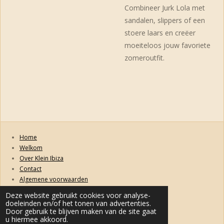
Combineer Jurk Lola met
sandalen, slippers of een
stoere laars en creëer
moeiteloos jouw favoriete
zomeroutfit.
Home
Welkom
Over Klein Ibiza
Contact
Algemene voorwaarden
Retourneren, ruilen, garanties en klachten
Deze website gebruikt cookies voor analyse-
Privacybeleid
doeleinden en/of het tonen van advertenties.
Levertijd & Verzendkosten
Door gebruik te blijven maken van de site gaat
u hiermee akkoord.