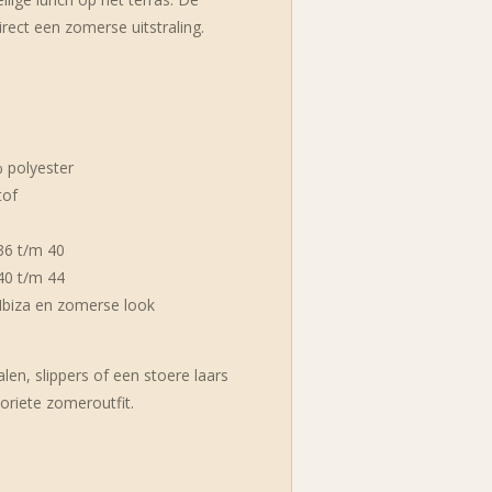
direct een zomerse uitstraling.
 polyester
tof
36 t/m 40
40 t/m 44
Ibiza en zomerse look
en, slippers of een stoere laars
oriete zomeroutfit.