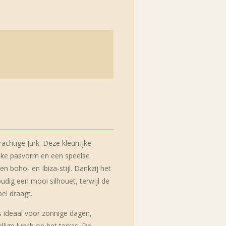
chtige Jurk. Deze kleurrijke
jke pasvorm en een speelse
een boho- en Ibiza-stijl. Dankzij het
dig een mooi silhouet, terwijl de
bel draagt.
is ideaal voor zonnige dagen,
ellige lunch op het terras. De