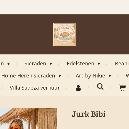
on
Sieraden
Edelstenen
Bean
Home Heren sieraden
Art by Nikie
W
Villa Sadeza verhuur
Jurk Bibi