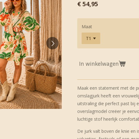
€ 54,95
Maat
In winkelwagen
Maak een statement met de pra
omslagjurk heeft een vrouweli
uitstraling die perfect past bij 
overslagmodel creëer je eenvou
luchtige stof heerlijk comforta
De jurk valt boven de knie en 
vakanties, festivals of een gez