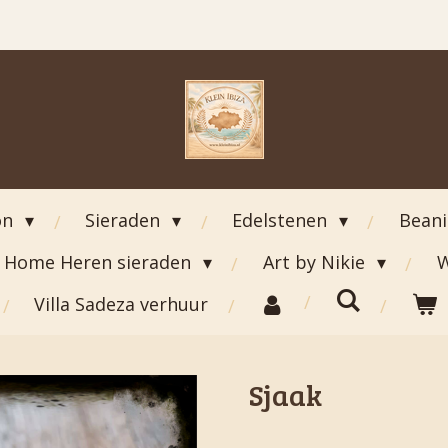
on
Sieraden
Edelstenen
Bean
Home Heren sieraden
Art by Nikie
W
Villa Sadeza verhuur
Sjaak