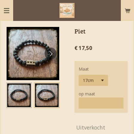
Ga
direct
naar
de
Piet
hoofdinhoud
€ 17,50
Maat
op maat
Uitverkocht