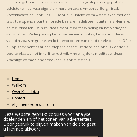
je een uitgebreide collectie van deze prachtig geslepen en gepolijste
edelstenen, vervaardigd uit mineralen zoals Amethist, Bergkristal,
Rozenkwarts en Lapis Lazuli. Door hun unieke vorm – obelisken met een
taps toelopende punt en brede basis, en edelsteen punten als kleinere,
spitse kristallen – zijn ze ideaal voor meditatie, heling en het verhogen
van vitaliteit. Ze helpen bij het zuiveren van ruimtes, het verminderen
van pijn zoals migraine, en het bevorderen van emotionele balans. Of je
nu op zoek bent naar een diepere nachtrust door een obelisk onder je
bed te plaatsen of innerlijke rust wilt vinden tijdens meditatie, deze
krachtige vormen ondersteunen je spirituele reis.
Home
Welkom
Over Klein Ibiza
Contact
Algemene voorwaarden
Retourneren, ruilen, garanties en klachten
Deze website gebruikt cookies voor analyse-
Privacybeleid
doeleinden en/of het tonen van advertenties.
Levertijd & Verzendkosten
Door gebruik te blijven maken van de site gaat
u hiermee akkoord.
© 2022 kleinibiza.nl