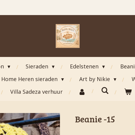
on
Sieraden
Edelstenen
Bean
Home Heren sieraden
Art by Nikie
W
Villa Sadeza verhuur
Beanie -15