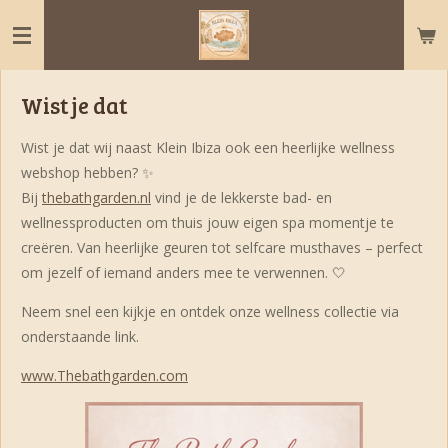
Ga
direct
naar
de
Wist je dat
hoofdinhoud
Wist je dat wij naast Klein Ibiza ook een heerlijke wellness
webshop hebben? ✨
Bij
thebathgarden.nl
vind je de lekkerste bad- en
wellnessproducten om thuis jouw eigen spa momentje te
creëren. Van heerlijke geuren tot selfcare musthaves – perfect
om jezelf of iemand anders mee te verwennen. 🤍
Neem snel een kijkje en ontdek onze wellness collectie via
onderstaande link.
www.Thebathgarden.com