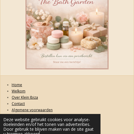
Home
Welkom
Over Klein Ibiza
Contact
Algemene voorwaarden
Retourneren, ruilen, garanties en klachten
Deze website gebruikt cookies voor analyse-
Privacybeleid
doeleinden en/of het tonen van advertenties.
Door gebruik te blijven maken van de site gaat
Levertijd & Verzendkosten
u hiermee akkoord.