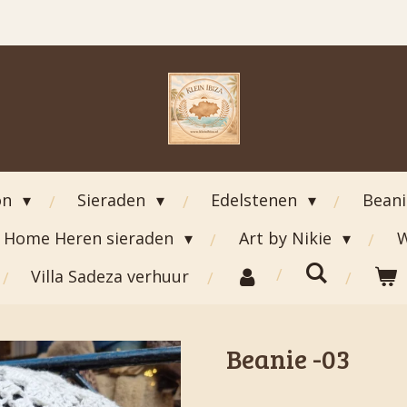
on
Sieraden
Edelstenen
Bean
Home Heren sieraden
Art by Nikie
W
Villa Sadeza verhuur
Beanie -03