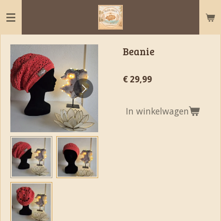
Ga
direct
naar
de
Beanie
hoofdinhoud
€ 29,99
In winkelwagen