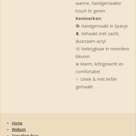
warme, handgemaakte
touch te geven.
Kenmerken:
🧶 Handgemaakt in Spanje
🧵 Gehaakt met zacht,
duurzaam acryl
🎨 Verkrijgbaar in meerdere
kleuren
❄️ Warm, lichtgewicht en
comfortabel
✨ Uniek & met liefde
gemaakt
Home
Welkom
Over Klein Ibiza