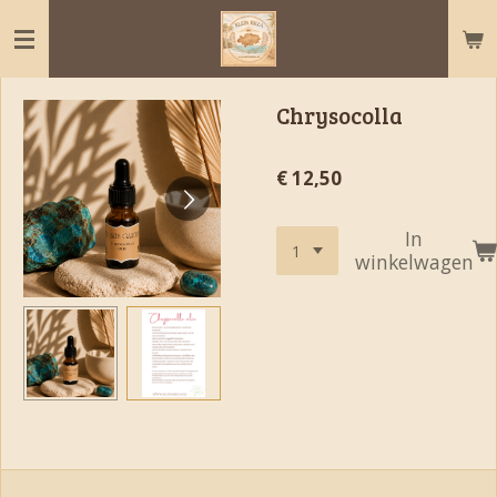
Ga
direct
naar
de
Chrysocolla
hoofdinhoud
€ 12,50
In
winkelwagen