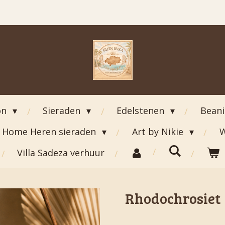
on
Sieraden
Edelstenen
Bean
Home Heren sieraden
Art by Nikie
W
Villa Sadeza verhuur
Rhodochrosiet