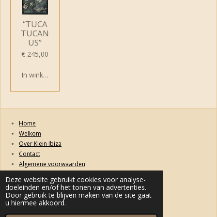
“TUCA
TUCAN
US”
€ 245,00
In winkelwagen
Home
Welkom
Over Klein Ibiza
Contact
Algemene voorwaarden
Retourneren, ruilen, garanties en klachten
Deze website gebruikt cookies voor analyse-
Privacybeleid
doeleinden en/of het tonen van advertenties.
Door gebruik te blijven maken van de site gaat
Levertijd & Verzendkosten
u hiermee akkoord.
© 2022 kleinibiza.nl