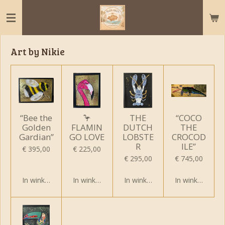
Ga
direct
naar
de
Art by Nikie
hoofdinhoud
“Bee the
🦩
THE
“COCO
Golden
FLAMIN
DUTCH
THE
Gardian”
GO LOVE
LOBSTE
CROCOD
R
ILE”
€ 395,00
€ 225,00
€ 295,00
€ 745,00
In winkelwagen
In winkelwagen
In winkelwagen
In winkelwagen