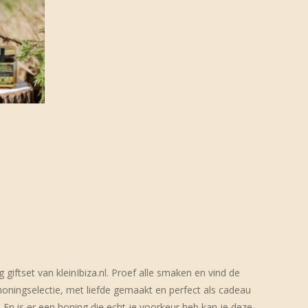
giftset van kleinIbiza.nl. Proef alle smaken en vind de
 honingselectie, met liefde gemaakt en perfect als cadeau
. En is er een honing die echt je voorkeur heb kan je deze