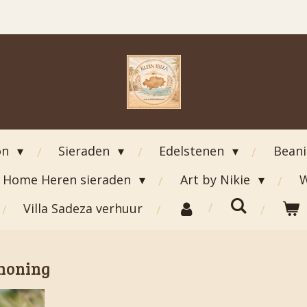
on
Sieraden
Edelstenen
Bean
Home Heren sieraden
Art by Nikie
W
Villa Sadeza verhuur
 honing