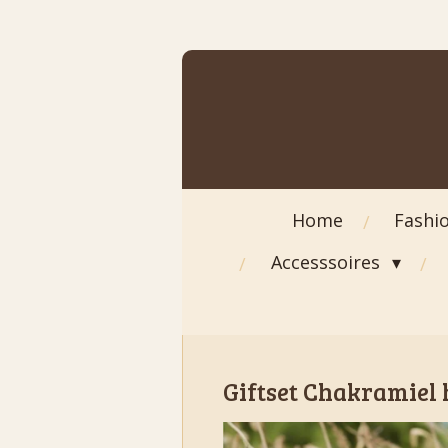
Ga
direct
naar
de
hoofdinhoud
Home
Fashi
Accesssoires
Giftset Chakramiel