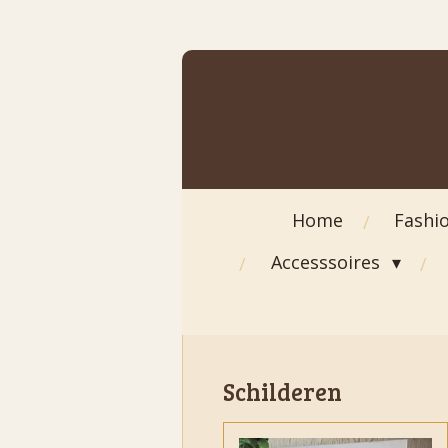
Ga
direct
naar
de
hoofdinhoud
Home
Fashi
Accesssoires
Schilderen