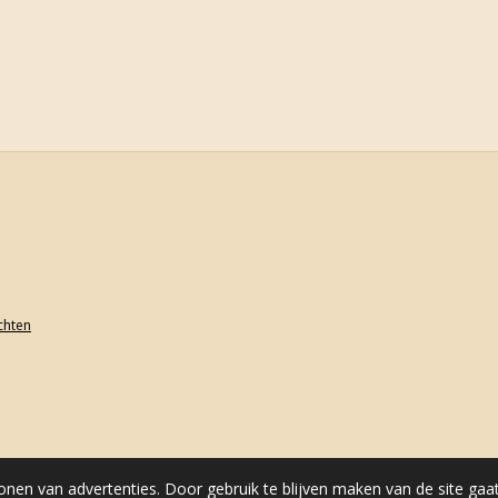
achten
onen van advertenties. Door gebruik te blijven maken van de site gaa