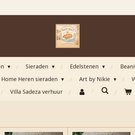
on
Sieraden
Edelstenen
Bean
Home Heren sieraden
Art by Nikie
W
Villa Sadeza verhuur