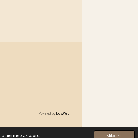
Powered by
JouwWeb
t u hiermee akkoord.
Akkoord