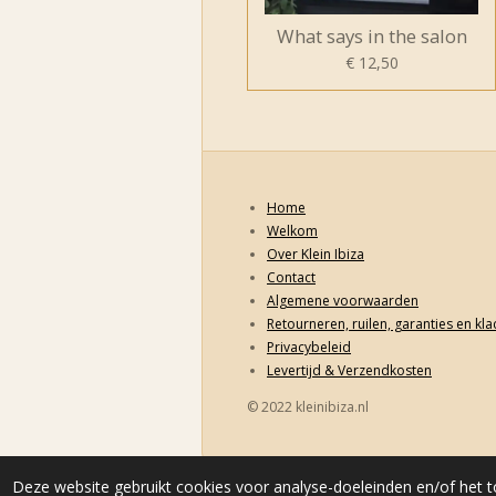
What says in the salon
€ 12,50
Home
Welkom
Over Klein Ibiza
Contact
Algemene voorwaarden
Retourneren, ruilen, garanties en kl
Privacybeleid
Levertijd & Verzendkosten
© 2022 kleinibiza.nl
Deze website gebruikt cookies voor analyse-doeleinden en/of het t